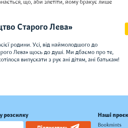
нається, що, аби злетіти, йому бракує лише
тво Старого Лева»
сієї родини. Усі, від наймолодшого до
рого Лева» щось до душі. Ми дбаємо про те,
тілося випускати з рук ані дітям, ані батькам!
у розсилку
Наші проє
Bookmints
Підписатись