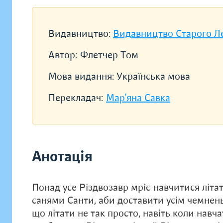
Видавництво:
Видавництво Старого Л
Автор:
Флетчер Том
Мова видання:
Українська мова
Перекладач:
Мар’яна Савка
Анотація
Понад усе Різдвозавр мріє навчитися літати
санями Санти, аби доставити усім чемнен
що літати не так просто, навіть коли навч