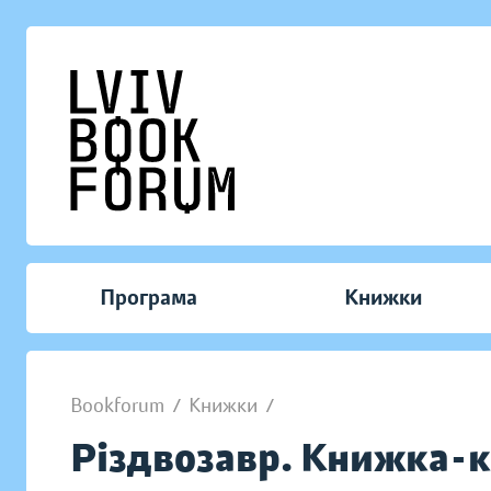
Програма
Книжки
Bookforum
/
Книжки
/
Різдвозавр. Книжка-