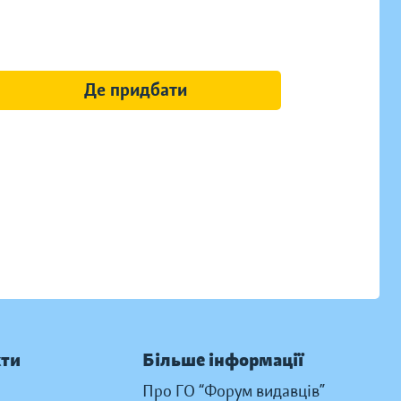
Де придбати
кти
Більше інформації
Про ГО “Форум видавців”