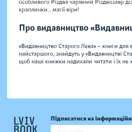
особливого Різдва чарівний Різдвозавр діз
краплинки... магії віри!
Про видавництво «Видавниц
«Видавництво Старого Лева» – книги для в
найстаршого, знайдуть у «Видавництві Ста
щоб наші книжки надихали читати і їх не хо
Підписатися на інформаційн