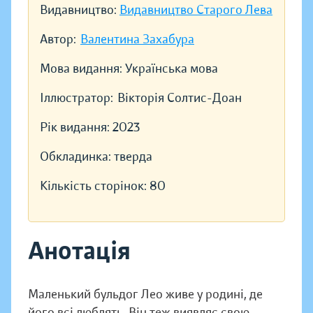
Видавництво:
Видавництво Старого Лева
Автор:
Валентина Захабура
Мова видання:
Українська мова
Іллюстратор:
Вікторія Солтис-Доан
Рік видання:
2023
Обкладинка:
тверда
Кількість сторінок:
80
Анотація
Маленький бульдог Лео живе у родині, де
його всі люблять. Він теж виявляє свою