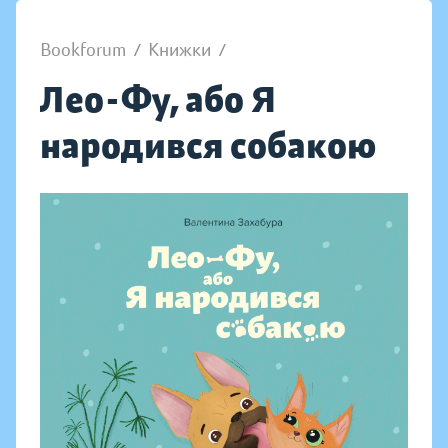
Bookforum
/
Книжки
/
Лео-Фу, або Я
народився собакою