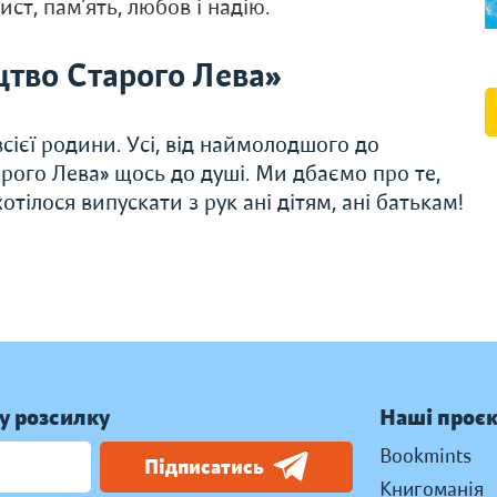
ст, пам’ять, любов і надію.
тво Старого Лева»
сієї родини. Усі, від наймолодшого до
рого Лева» щось до душі. Ми дбаємо про те,
тілося випускати з рук ані дітям, ані батькам!
у розсилку
Наші проє
Bookmints
Підписатись
Книгоманія