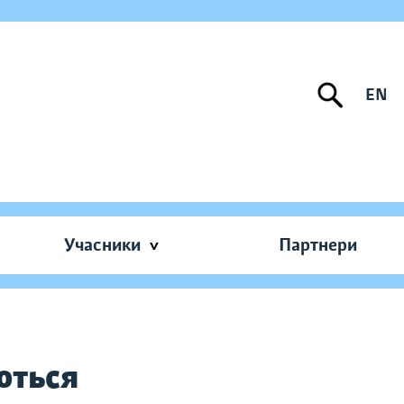
EN
Учасники
Партнери
ються