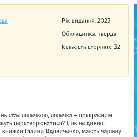
ева
Рік видання:
2023
Обкладинка:
тверда
Кількість сторінок:
32
інь стає лялечкою, лялеч­ка — прекрасним
уть перетворюватися? І, як не дивно,
ня книжки Галини Вдовиченко, мають чарівну