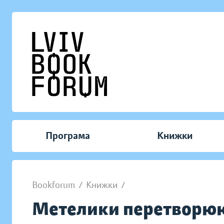
Програма
Книжки
Bookforum
/
Книжки
/
Метелики перетворю