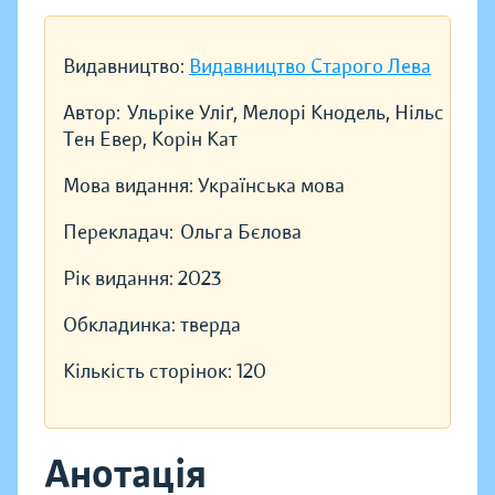
Видавництво:
Видавництво Старого Лева
Автор:
Ульріке Уліґ, Мелорі Кнодель, Нільс
Тен Евер, Корін Кат
Мова видання:
Українська мова
Перекладач:
Ольга Бєлова
Рік видання:
2023
Обкладинка:
тверда
Кількість сторінок:
120
Анотація