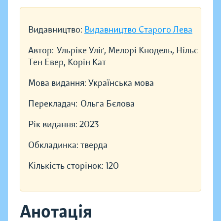
Видавництво:
Видавництво Старого Лева
Автор:
Ульріке Уліґ, Мелорі Кнодель, Нільс
Тен Евер, Корін Кат
Мова видання:
Українська мова
Перекладач:
Ольга Бєлова
Рік видання:
2023
Обкладинка:
тверда
Кількість сторінок:
120
Анотація