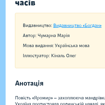
часів
Видавництво:
Видавництво «Богдан»
Автор:
Чумарна Марія
Мова видання:
Українська мова
Іллюстратор:
Кіналь Олег
Анотація
Повість «Яромир» — захоплююча мандрівка 
Україна протистояла ординській навалі, як