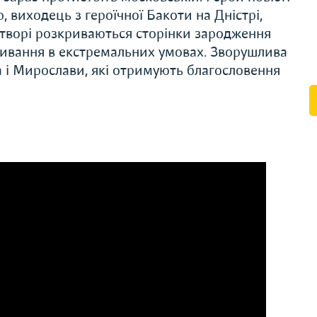
виходець з героїчної Бакоти на Дністрі,
У творі розкриваються сторінки зародження
живання в екстремальних умовах. Зворушлива
а і Мирослави, які отримують благословення