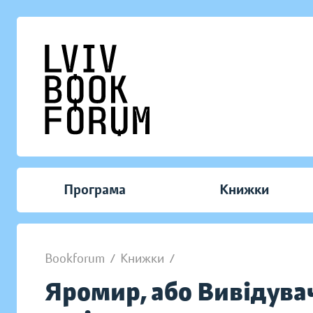
Програма
Книжки
Bookforum
/
Книжки
/
Яромир, або Вивідувач