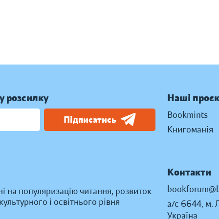
у розсилку
Наші проє
Bookmints
Підписатись
Книгоманія
Контакти
bookforum@b
ні на популяризацію читання, розвиток
ультурного і освітнього рівня
а/с 6644, м. 
Україна