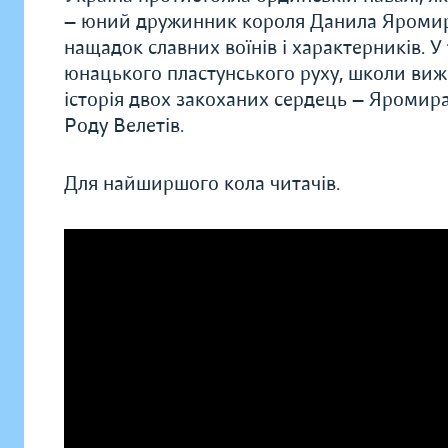
— юний дружинник короля Данила Яромир, 
нащадок славних воїнів і характерників. 
юнацького пластунського руху, школи ви
історія двох закоханих сердець — Яромир
Роду Велетів.
Для найширшого кола читачів.