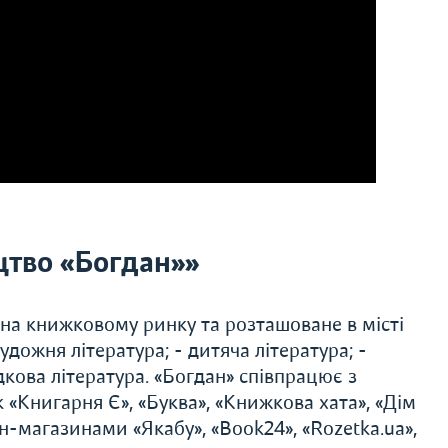
тво «Богдан»»
 на книжковому ринку та розташоване в місті
удожня література; - дитяча література; -
дкова література. «Богдан» співпрацює з
«Книгарня Є», «Буква», «Книжкова хата», «Дім
н-магазинами «Якабу», «Book24», «Rozetka.ua»,