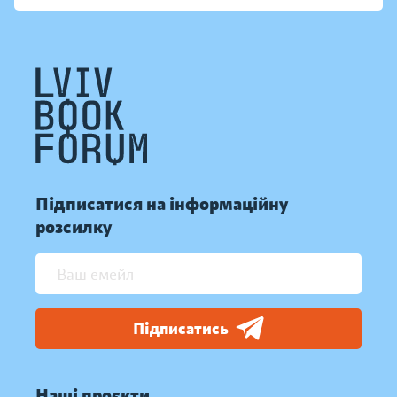
Підписатися на інформаційну
розсилку
Підписатись
Наші проєкти