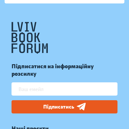
Підписатися на інформаційну
розсилку
Підписатись
Наші проєкти