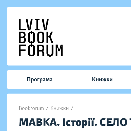
Програма
Книжки
Bookforum
/
Книжки
/
МАВКА. Історії. СЕЛ