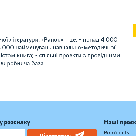
ої літератури. «Ранок» – це: - понад 4 000
 6 000 найменувань навчально-методичної
істом книга; - спільні проекти з провідними
 виробнича база.
у розсилку
Наші проє
Bookmints
Підписатись