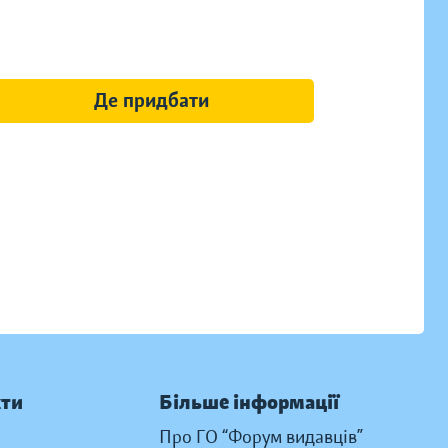
Де придбати
кти
Більше інформації
Про ГО “Форум видавців”