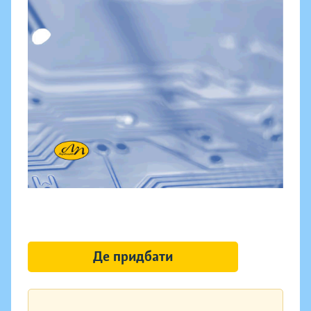
Де придбати