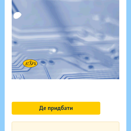
Де придбати