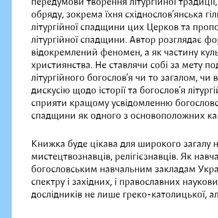
передумови творення літургійної традиції
обряду, зокрема їхня східнослов’янська гі
літургійної спадщини цих Церков та проп
літургійної спадщини. Автор розглядає фор
відокремлений феномен, а як частину куль
християнства. Не ставлячи собі за мету п
літургійного богослов’я чи то загалом, чи
дискусію щодо історії та богослов’я літург
сприяти кращому усвідомленню богословськ
спадщини як одного з основоположних кам
Книжка буде цікава для широкого загалу на
мистецтвознавців, релігієзнавців. Як на
богословським навчальним закладам Укра
спектру і західних, і православних науко
дослідників не лише греко-католицької, ал