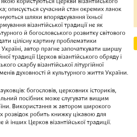
, якою користуються Церкви візантійського
лка; описується сучасний стан окремих ланок
онуються шляхи впорядкування їхньої
мування візантійської традиції не як
турного й богословського розвитку світового
одати цілісну картину проблематики
 в Україні, автор прагне започаткувати ширшу
ійної традиції Церков візантійського обряду і
ого скарбу візантійської літургійної
енів духовності й культурного життя України.
уковців: богословів, церковних істориків,
вчальний посібник може слугувати вищим
їни. Використання ж автором широкого
вих розвідок робить книжку цікавою для
е й інших Церков візантійської традиції.