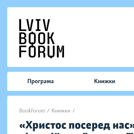
Програма
Книжки
Bookforum
/
Книжки
/
«Христос посеред нас»