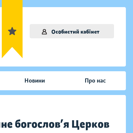
Особистий кабінет
Новини
Про нас
йне богослов’я Церков