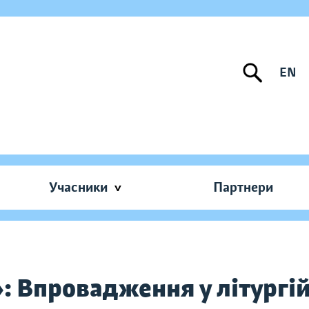
EN
Учасники
Партнери
: Впровадження у літургі