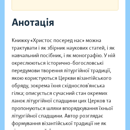
Анотація
Книжку «Христос посеред нас» можна
трактувати і як збірник наукових статей, і як
навчальний посібник, і як монографію. У ній
окреслюються історично-богословські
передумови творення літургійної традиції,
якою користуються Церкви візантійського
обряду, зокрема їхня східнослов’янська
гілка; описується сучасний стан окремих
ланок літургійної спадщини цих Церков та
пропонуються шляхи впорядкування їхньої
літургійної спадщини. Автор розглядає
формування візантійської традиції не як