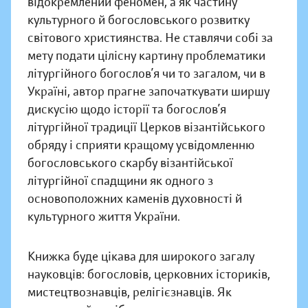
відокремлений феномен, а як частину
культурного й богословського розвитку
світового християнства. Не ставлячи собі за
мету подати цілісну картину проблематики
літургійного богослов’я чи то загалом, чи в
Україні, автор прагне започаткувати ширшу
дискусію щодо історії та богослов’я
літургійної традиції Церков візантійського
обряду і сприяти кращому усвідомленню
богословського скарбу візантійської
літургійної спадщини як одного з
основоположних каменів духовності й
культурного життя України.
Книжка буде цікава для широкого загалу
науковців: богословів, церковних істориків,
мистецтвознавців, релігієзнавців. Як