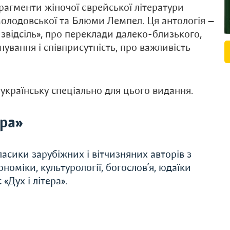
рагменти жіночої єврейської літератури
олодовської та Блюми Лемпел. Ця антологія —
 звідсіль», про переклади далеко-близького,
нування і співприсутність, про важливість
 українську спеціально для цього видання.
ера»
асики зарубіжних і вітчизняних авторів з
економіки, культурології, богослов’я, юдаїки
«Дух і літера».