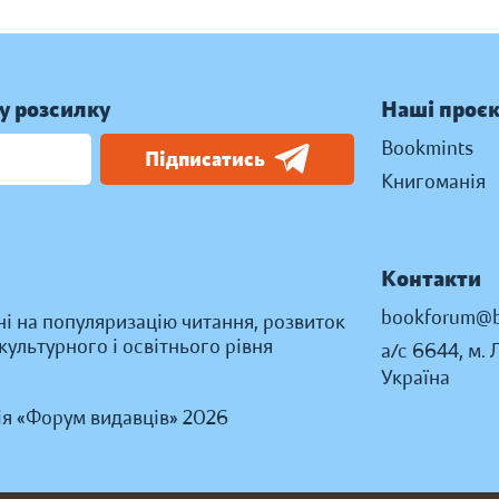
у розсилку
Наші проє
Bookmints
Підписатись
Книгоманія
Контакти
bookforum@b
ні на популяризацію читання, розвиток
ультурного і освітнього рівня
а/с 6644, м. 
Україна
ія «Форум видавців» 2026