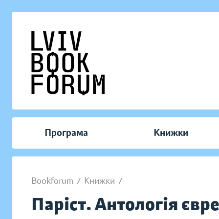
Програма
Книжки
Bookforum
/
Книжки
/
Паріст. Антологія євр