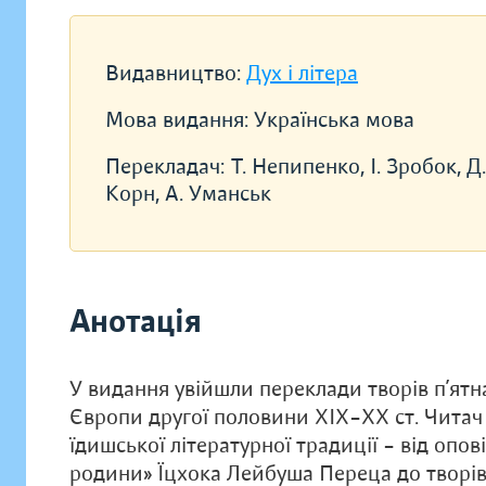
Видавництво:
Дух і літера
Мова видання:
Українська мова
Перекладач:
Т. Непипенко, І. Зробок, Д
Корн, А. Уманськ
Анотація
У видання увійшли переклади творів п’ят
Європи другої половини ХІХ–ХХ ст. Читач
їдишської літературної традиції – від опов
родини» Їцхока Лейбуша Переца до творів