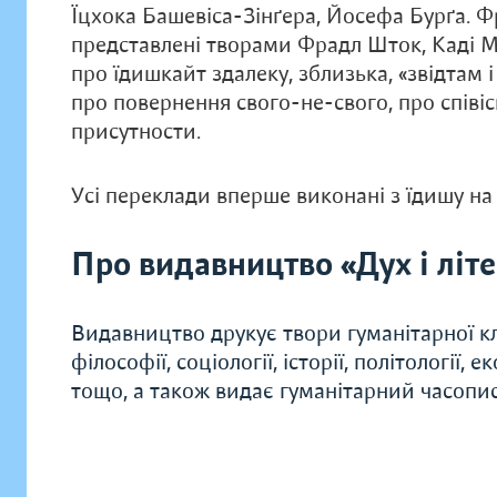
Їцхока Башевіса-Зінґера, Йосефа Бурґа. Ф
представлені творами Фрадл Шток, Каді М
про їдишкайт здалеку, зблизька, «звідтам і
про повернення свого-не-свого, про співіс
присутности.
Усі переклади вперше виконані з їдишу на
Про видавництво «Дух і літ
Видавництво друкує твори гуманітарної кл
філософії, соціології, історії, політології, 
тощо, а також видає гуманітарний часопис 