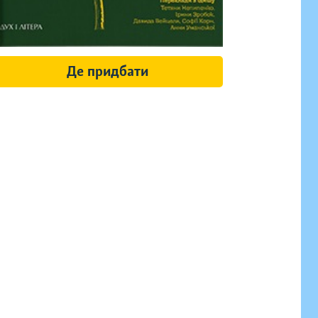
Де придбати