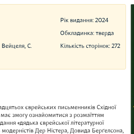
Рік видання:
2024
Обкладинка:
тверда
. Вейцеля, С.
Кількість сторінок:
272
надцятьох єврейських письменників Східної
 має змогу ознайомитися з розмаїттям
ідання «дядька єврейської літературної
 модерністів Дер Ністера, Довида Берґелсона,