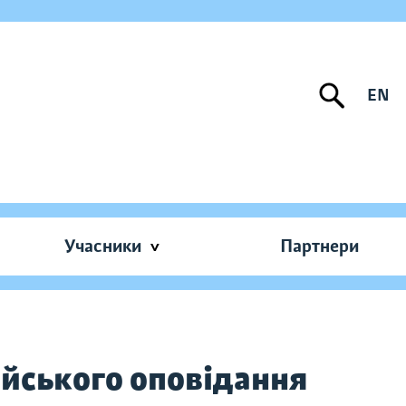
EN
Учасники
Партнери
ейського оповідання