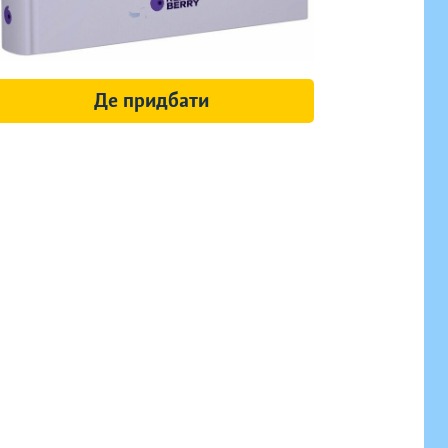
Де придбати