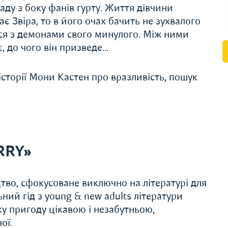
паду з боку фанів гурту. Життя дівчини
ає Звіра, то в його очах бачить не зухвалого
ься з демонами свого минулого. Між ними
є, до чого він призведе…
сторії Мони Кастен про вразливість, пошук
RRY»
во, сфокусоване виключно на літературі для
ьний гід з young & new adults літератури
 пригоду цікавою і незабутньою,
ої.