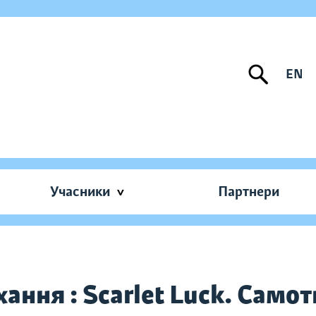
EN
Учасники
Партнери
ання : Scarlet Luck. Самот