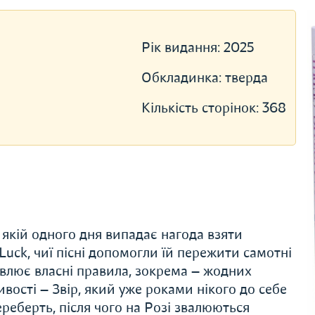
Рік видання:
2025
Обкладинка:
тверда
Кількість сторінок:
368
 якій одного дня випадає нагода взяти
 Luck, чиї пісні допомогли їй пережити самотні
новлює власні правила, зокрема — жодних
ивості — Звір, який уже роками нікого до себе
ереберть, після чого на Розі звалюються