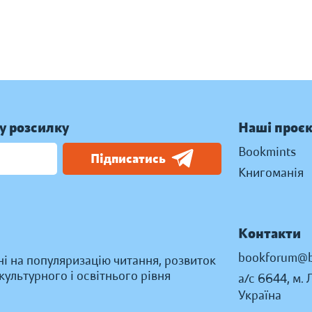
у розсилку
Наші проє
Bookmints
Підписатись
Книгоманія
Контакти
bookforum@b
ні на популяризацію читання, розвиток
ультурного і освітнього рівня
а/с 6644, м. 
Україна