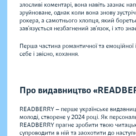
злосливі коментарі, вона навіть зазнає на
зруйноване, однак коли вона знову зустріч
рокера, а самотнього хлопця, який борет
зав’язується незбагнений зв’язок, і хто зна
Перша частина романтичної та емоційної і
себе і звісно, кохання.
Про видавництво «READBE
READBERRY — перше українське видавницт
молоді, створене у 2024 році. Як персонал
READBERRY прагне зробити твою читацьку
супроводити в ній та заохотити до наступн