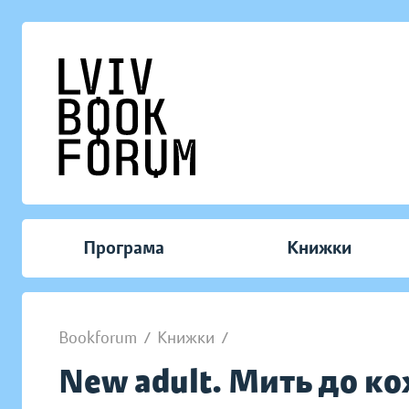
Програма
Книжки
Bookforum
/
Книжки
/
New adult. Мить до кох