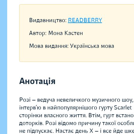
Видавництво:
READBERRY
Автор:
Мона Кастен
Мова видання:
Українська мова
Анотація
Розі — ведуча невеличкого музичного шоу,
інтерв’ю в найпопулярнішого гурту Scarlet
сторінки власного життя. Втім, гурт вста
доторків. Розі відомо причину такої особл
не підпускає. Настає день X — і все йде шк