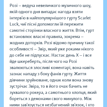
Розі — ведуча невеличкого музичного шоу,
якій одного дня випадає нагода взяти
інтерв’ю в найпопулярнішого гурту Scarlet
Luck, чиї пісні допомогли їй пережити
самотні сторінки власного життя. Втім, гурт
встановлює власні правила, зокрема —
жодних доторків. Розі відомо причину такої
особливості — Звір, який уже роками нікого
до себе не підпускає. Настає день X — і все
йде шкереберть, після чого на Розі
звалюються злосливі коментарі, вона навіть
зазнає нападу з боку фанів гурту. Життя
дівчини зруйноване, однак коли вона знову
зустрічає Звіра, то в його очах бачить не
зухвалого рокера, а самотнього хлопця, який
бореться з демонами свого минулого. Між
ними зав’язується незбагнений зв’язок, і хто