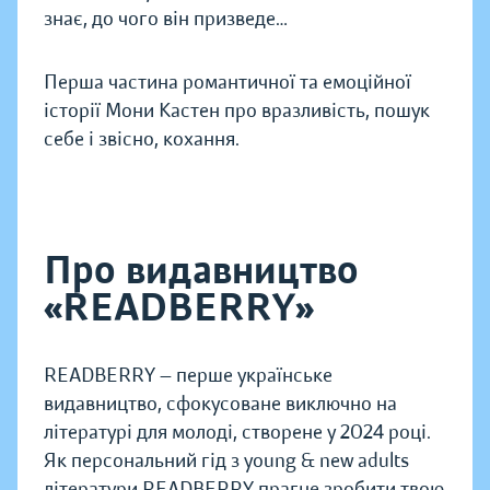
знає, до чого він призведе…
Перша частина романтичної та емоційної
історії Мони Кастен про вразливість, пошук
себе і звісно, кохання.
Про видавництво
«READBERRY»
READBERRY — перше українське
видавництво, сфокусоване виключно на
літературі для молоді, створене у 2024 році.
Як персональний гід з young & new adults
літератури READBERRY прагне зробити твою