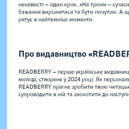
ненависті — один крок…«На троні» — сучасна
бажання вирізнятися та бути почутою. А щ
рятує в найтемніші моменти.
Про видавництво «READBE
READBERRY — перше українське видавницт
молоді, створене у 2024 році. Як персонал
READBERRY прагне зробити твою читацьку
супроводити в ній та заохотити до наступн