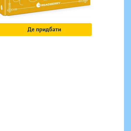
Де придбати