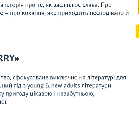
 історія про те, як засліплює слава. Про
е — про кохання, яке приходить несподівано й
RRY»
во, сфокусоване виключно на літературі для
ьний гід з young & new adults літератури
 пригоду цікавою і незабутньою,
ої.