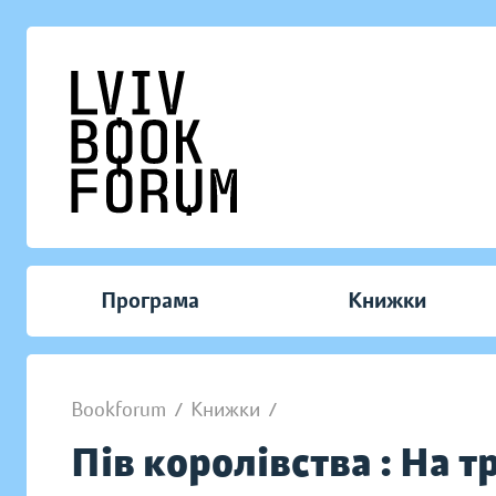
Програма
Книжки
Bookforum
/
Книжки
/
Пів королівства : На т