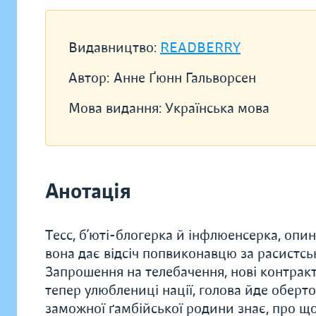
Видавництво:
READBERRY
Автор:
Анне Ґюнн Гальворсен
Мова видання:
Українська мова
Анотація
Тесс, б’юті-блогерка й інфлюенсерка, опиня
вона дає відсіч попвиконавцю за расистськ
Запрошення на телебачення, нові контракт
тепер улюблениці нації, голова йде оберто
заможної ґамбійської родини знає, про що