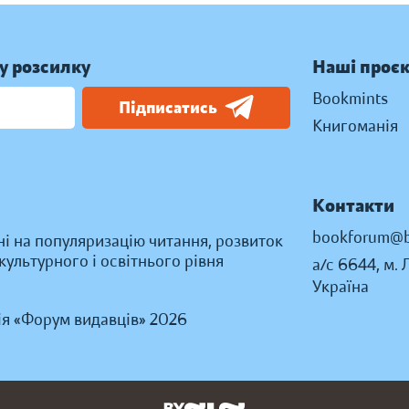
у розсилку
Наші проє
Bookmints
Підписатись
Книгоманія
Контакти
bookforum@b
ні на популяризацію читання, розвиток
ультурного і освітнього рівня
а/с 6644, м. 
Україна
ія «Форум видавців» 2026