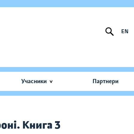
EN
Учасники
Партнери
роні. Книга 3