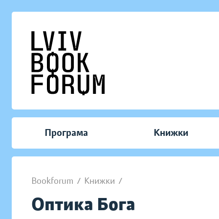
Програма
Книжки
Bookforum
/
Книжки
/
Оптика Бога