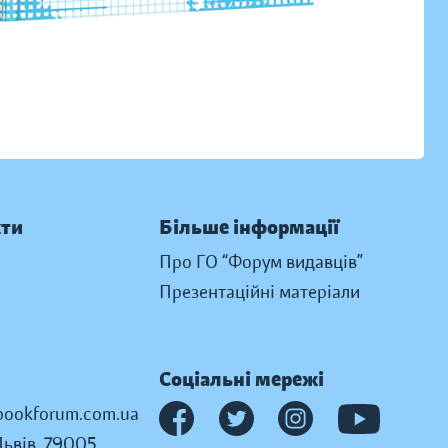
кти
Більше інформації
Про ГО “Форум видавців”
Презентаційні матеріали
Соціальні мережі
ookforum.com.ua
Львів, 79005,