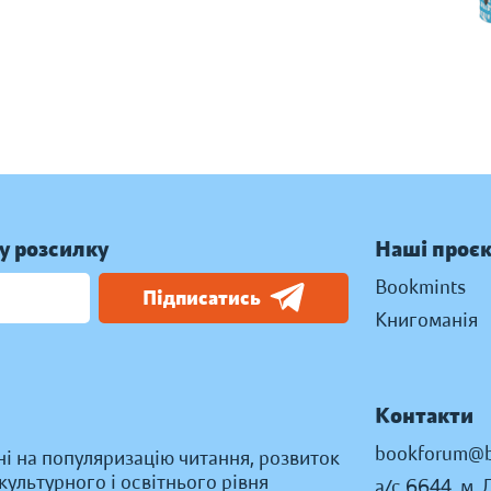
у розсилку
Наші проє
Bookmints
Підписатись
Книгоманія
Контакти
bookforum@b
ні на популяризацію читання, розвиток
ультурного і освітнього рівня
а/с 6644, м. 