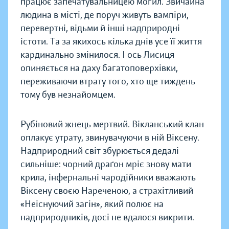
працює запечатувальницею могил. Звичайна
людина в місті, де поруч живуть вампіри,
перевертні, відьми й інші надприродні
істоти. Та за якихось кілька днів усе її життя
кардинально змінилося. І ось Лисиця
опиняється на даху багатоповерхівки,
переживаючи втрату того, хто ще тиждень
тому був незнайомцем.
Рубіновий жнець мертвий. Вікланський клан
оплакує утрату, звинувачуючи в ній Віксену.
Надприродний світ збурюється дедалі
сильніше: чорний драґон мріє знову мати
крила, інфернальні чародійники вважають
Віксену своєю Нареченою, а страхітливий
«Неіснуючий загін», який полює на
надприродників, досі не вдалося викрити.