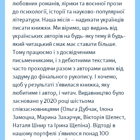
любовних романів, лірики та воєнної прози
до психології, історії та науково-популярної
літератури. Наша місія — надихати українців
писати книжки. Ми віримо, що видань від
українських авторів на будь-яку тему й будь-
який читацький смак має ставати більше.
Тому працюємо і з досвідченими
письменниками, і з дебютними текстами,
часто проходячи разом з авторами шлях від
задуму до фінального рукопису. І хочемо,
щоб у результаті з’явилася книжка, яку
любитиме і автор, і читач. Видавництво було
засновано у 2020 році шістьома
співзасновницями (Ольга Дубчак, Ілона
Замоцна, Марина Захарчук, Вікторія Шелест,
Наталя Шнир та Ірина Щепіна). Відтоді в
нашому портфелі з’явилося понад 100