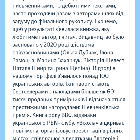
письменниками, і з дебютними текстами,
часто проходячи разом з авторами шлях від
задуму до фінального рукопису. І хочемо,
щоб у результаті з’явилася книжка, яку
любитиме і автор, і читач. Видавництво було
засновано у 2020 році шістьома
співзасновницями (Ольга Дубчак, Ілона
Замоцна, Марина Захарчук, Вікторія Шелест,
Наталя Шнир та Ірина Щепіна). Відтоді в
нашому портфелі з’явилося понад 100
українських авторів. Їхні твори стають
бестселерами з накладами більше як 60
тисяч проданих примірників і відзначаються
престижними нагородами: Шевченківська
премія, Книга року BBC, відзнаки
українського PEN-клубу. «Віхола» відкриває
нові імена, організовує презентації в різних
містах, співпрацює з десятками блогерів і