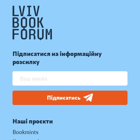
Підписатися на інформаційну
розсилку
Підписатись
Наші проєкти
Bookmints