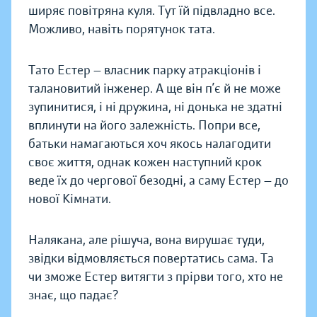
ширяє повітряна куля. Тут їй підвладно все.
Можливо, навіть порятунок тата.
Тато Естер — власник парку атракціонів і
талановитий інженер. А ще він п’є й не може
зупинитися, і ні дружина, ні донька не здатні
вплинути на його залежність. Попри все,
батьки намагаються хоч якось налагодити
своє життя, однак кожен наступний крок
веде їх до чергової безодні, а саму Естер — до
нової Кімнати.
Налякана, але рішуча, вона вирушає туди,
звідки відмовляється повертатись сама. Та
чи зможе Естер витягти з прірви того, хто не
знає, що падає?