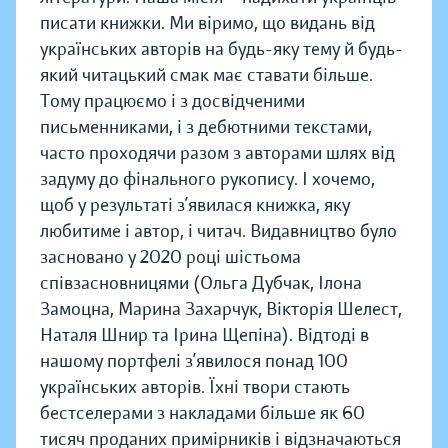
писати книжки. Ми віримо, що видань від
українських авторів на будь-яку тему й будь-
який читацький смак має ставати більше.
Тому працюємо і з досвідченими
письменниками, і з дебютними текстами,
часто проходячи разом з авторами шлях від
задуму до фінального рукопису. І хочемо,
щоб у результаті з’явилася книжка, яку
любитиме і автор, і читач. Видавництво було
засновано у 2020 році шістьома
співзасновницями (Ольга Дубчак, Ілона
Замоцна, Марина Захарчук, Вікторія Шелест,
Наталя Шнир та Ірина Щепіна). Відтоді в
нашому портфелі з’явилося понад 100
українських авторів. Їхні твори стають
бестселерами з накладами більше як 60
тисяч проданих примірників і відзначаються