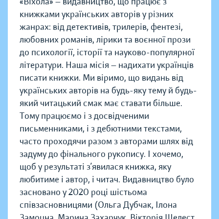
«Віхола» — видавництво, що працює з
книжками українських авторів у різних
жанрах: від детективів, трилерів, фентезі,
любовних романів, лірики та воєнної прози
до психології, історії та науково-популярної
літератури. Наша місія — надихати українців
писати книжки. Ми віримо, що видань від
українських авторів на будь-яку тему й будь-
який читацький смак має ставати більше.
Тому працюємо і з досвідченими
письменниками, і з дебютними текстами,
часто проходячи разом з авторами шлях від
задуму до фінального рукопису. І хочемо,
щоб у результаті з’явилася книжка, яку
любитиме і автор, і читач. Видавництво було
засновано у 2020 році шістьома
співзасновницями (Ольга Дубчак, Ілона
Замоцна, Марина Захарчук, Вікторія Шелест,