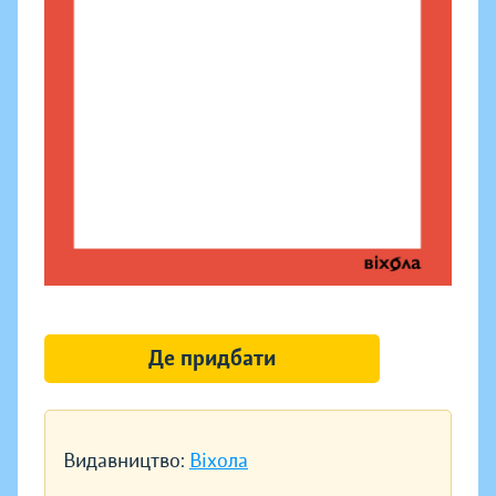
Де придбати
Видавництво:
Віхола