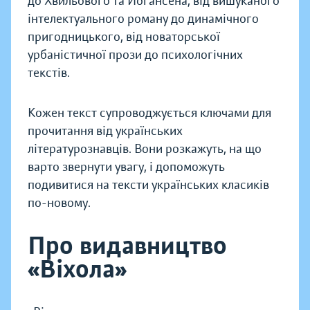
до Хвильового та Йогансена, від вишуканого
інтелектуального роману до динамічного
пригодницького, від новаторської
урбаністичної прози до психологічних
текстів.
Кожен текст супроводжується ключами для
прочитання від українських
літературознавців. Вони розкажуть, на що
варто звернути увагу, і допоможуть
подивитися на тексти українських класиків
по-новому.
Про видавництво
«Віхола»