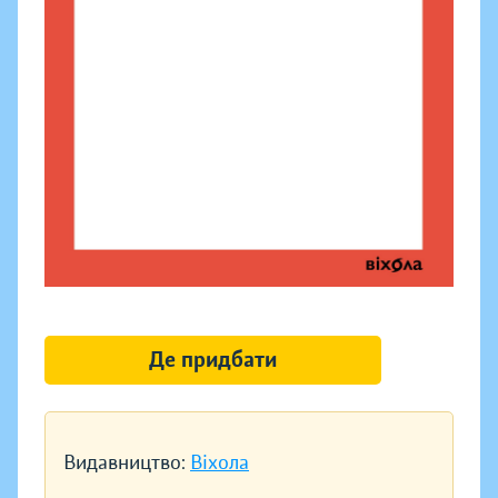
Де придбати
Видавництво:
Віхола