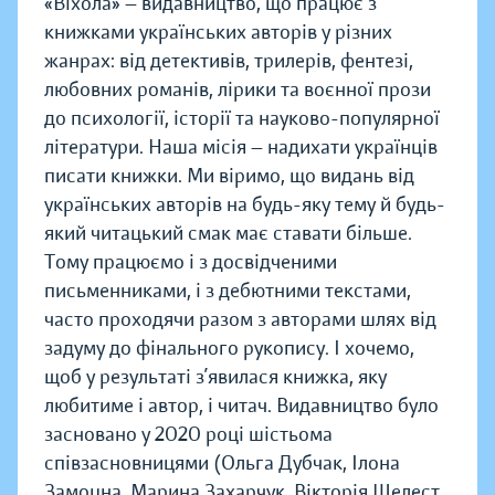
«Віхола» — видавництво, що працює з
книжками українських авторів у різних
жанрах: від детективів, трилерів, фентезі,
любовних романів, лірики та воєнної прози
до психології, історії та науково-популярної
літератури. Наша місія — надихати українців
писати книжки. Ми віримо, що видань від
українських авторів на будь-яку тему й будь-
який читацький смак має ставати більше.
Тому працюємо і з досвідченими
письменниками, і з дебютними текстами,
часто проходячи разом з авторами шлях від
задуму до фінального рукопису. І хочемо,
щоб у результаті з’явилася книжка, яку
любитиме і автор, і читач. Видавництво було
засновано у 2020 році шістьома
співзасновницями (Ольга Дубчак, Ілона
Замоцна, Марина Захарчук, Вікторія Шелест,