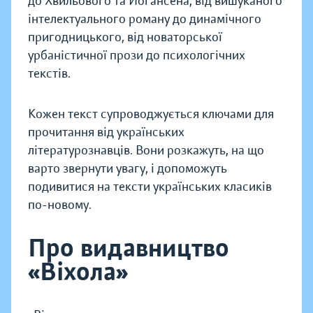
до Хвильового та Йогансена, від вишуканого
інтелектуального роману до динамічного
пригодницького, від новаторської
урбаністичної прози до психологічних
текстів.
Кожен текст супроводжується ключами для
прочитання від українських
літературознавців. Вони розкажуть, на що
варто звернути увагу, і допоможуть
подивитися на тексти українських класиків
по-новому.
Про видавництво
«Віхола»