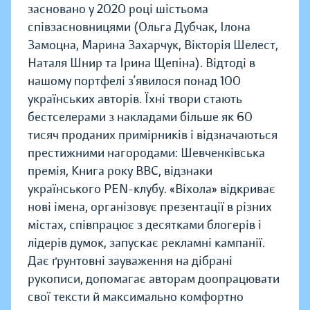
засновано у 2020 році шістьома
співзасновницями (Ольга Дубчак, Ілона
Замоцна, Марина Захарчук, Вікторія Шелест,
Наталя Шнир та Ірина Щепіна). Відтоді в
нашому портфелі з’явилося понад 100
українських авторів. Їхні твори стають
бестселерами з накладами більше як 60
тисяч проданих примірників і відзначаються
престижними нагородами: Шевченківська
премія, Книга року BBC, відзнаки
українського PEN-клубу. «Віхола» відкриває
нові імена, організовує презентації в різних
містах, співпрацює з десятками блогерів і
лідерів думок, запускає рекламні кампанії.
Дає ґрунтовні зауваження на дібрані
рукописи, допомагає авторам доопрацювати
свої тексти й максимально комфортно