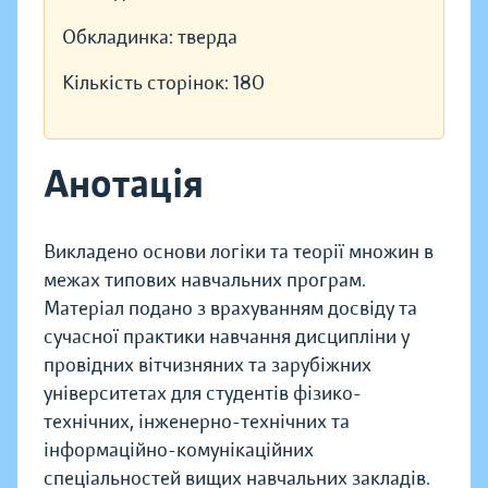
Обкладинка:
тверда
Кількість сторінок:
180
Анотація
Викладено основи логiки та теорiї множин в
межах типових навчальних програм.
Матерiал подано з врахуванням досвiду та
сучасної практики навчання дисциплiни у
провiдних вiтчизняних та зарубiжних
унiверситетах для студентів фiзико-
технiчних, iнженерно-технiчних та
iнформацiйно-комунiкацiйних
спецiальностей вищих навчальних закладiв.