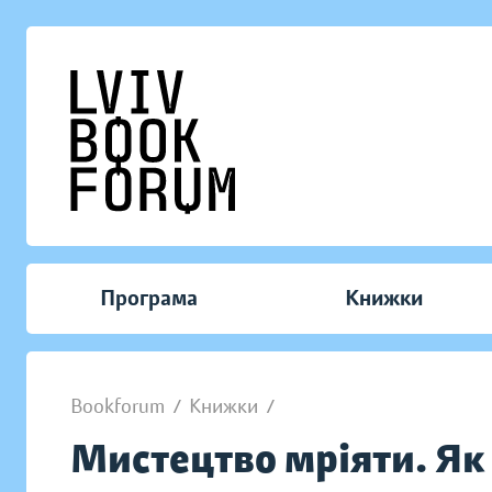
Програма
Книжки
Bookforum
/
Книжки
/
Мистецтво мріяти. Як