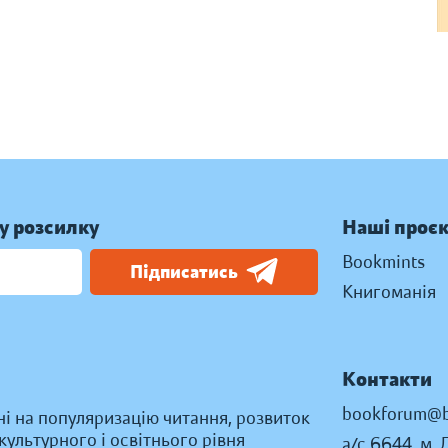
у розсилку
Наші проє
Bookmints
Підписатись
Книгоманія
Контакти
bookforum@b
ні на популяризацію читання, розвиток
ультурного і освітнього рівня
а/с 6644, м. 