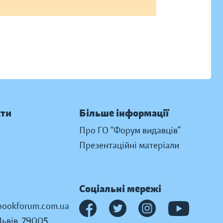
кти
Більше інформації
Про ГО “Форум видавців”
Презентаційні матеріали
Соціальні мережі
ookforum.com.ua
Львів, 79005,