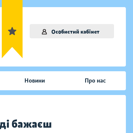
Особистий кабінет
Новини
Про нас
вді бажаєш