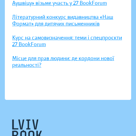
Аушвіцу» візьме участь у 27 BookForum
Літературний конкурс видавництва «Наш
Формат» для дитячих письменників
Курс на самовизначення: теми і спецпроєкти
27 BookForum
Місце для прав людини: де кордони нової
реальності?