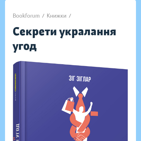
Bookforum
/
Книжки
/
Секрети укралання
угод