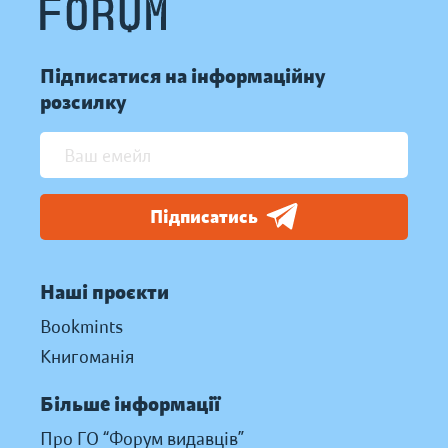
Підписатися на інформаційну
розсилку
Підписатись
Наші проєкти
Bookmints
Книгоманія
Більше інформації
Про ГО “Форум видавців”