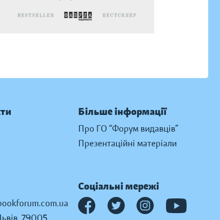
кти
Більше інформації
Про ГО “Форум видавців”
Презентаційні матеріали
Соціальні мережі
ookforum.com.ua
Львів, 79005,