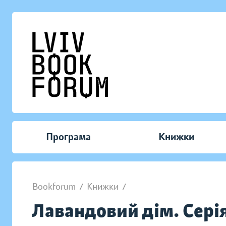
Програма
Книжки
Bookforum
/
Книжки
/
Лавандовий дім. Сері