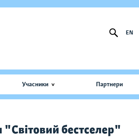
EN
Учасники
Партнери
я "Світовий бестселер"