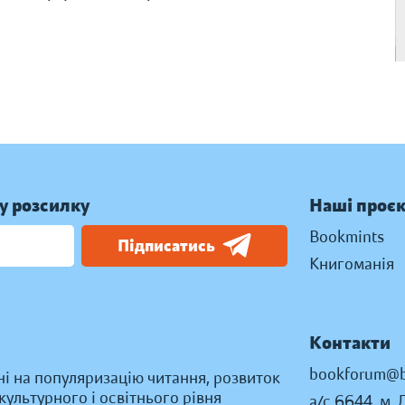
у розсилку
Наші проє
Bookmints
Підписатись
Книгоманія
Контакти
bookforum@b
ні на популяризацію читання, розвиток
ультурного і освітнього рівня
а/с 6644, м. 