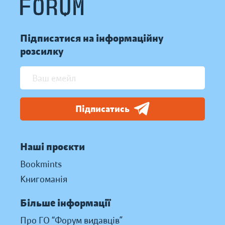
Підписатися на інформаційну
розсилку
Підписатись
Наші проєкти
Bookmints
Книгоманія
Більше інформації
Про ГО “Форум видавців”