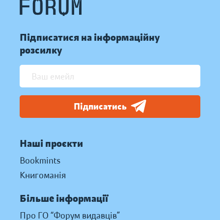
Підписатися на інформаційну
розсилку
Підписатись
Наші проєкти
Bookmints
Книгоманія
Більше інформації
Про ГО “Форум видавців”