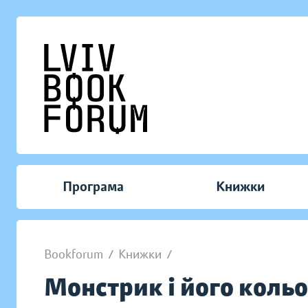
Програма
Книжки
Bookforum
/
Книжки
/
Монстрик і його коль