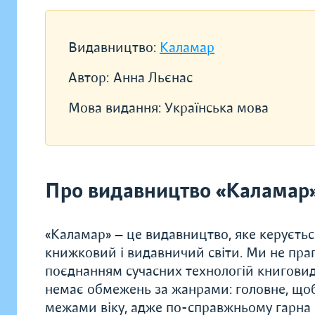
Видавництво:
Каламар
Автор:
Анна Льєнас
Мова видання:
Українська мова
Про видавництво «Каламар
«Каламар» — це видавництво, яке керуєть
книжковий і видавничий світи. Ми не праг
поєднанням сучасних технологій книговид
немає обмежень за жанрами: головне, щоб
межами віку, адже по-справжньому гарна к