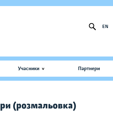
EN
Учасники
Партнери
ори (розмальовка)