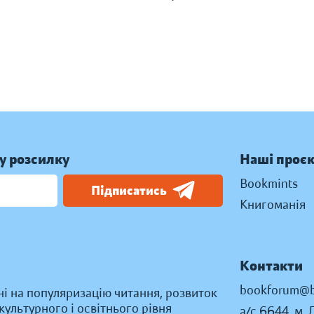
у розсилку
Наші проє
Bookmints
Підписатись
Книгоманія
Контакти
bookforum@b
ні на популяризацію читання, розвиток
ультурного і освітнього рівня
а/с 6644, м. 