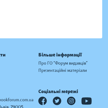
кти
Більше інформації
Про ГО “Форум видавців”
Презентаційні матеріали
Соціальні мережі
ookforum.com.ua
Львів, 79005,