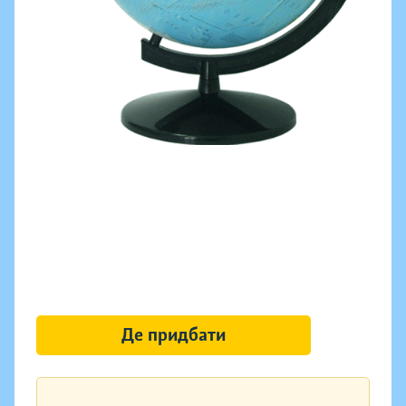
Де придбати