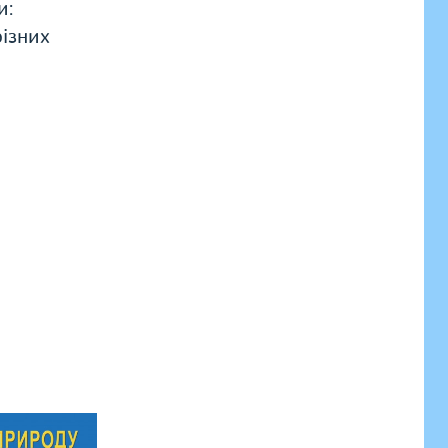
и:
різних