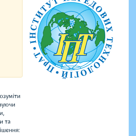
озуміти
овуючи
и,
и та
рішення: