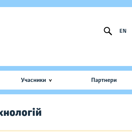
EN
Учасники
Партнери
хнологій