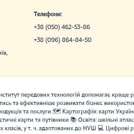
Телефони:
+38 (050) 462-53-86
+38 (096) 864-84-50
їв,
нститут передових технологій допомагає краще р
атись та ефективніше розвивати бізнес використ
одукція та послуги 🗺️ Картографія: карти Україн
истичні карти та путівники 📚 Освіта: шкільні атлас
сіх класів, у т. ч. адаптованих до НУШ 💻 Цифрові 