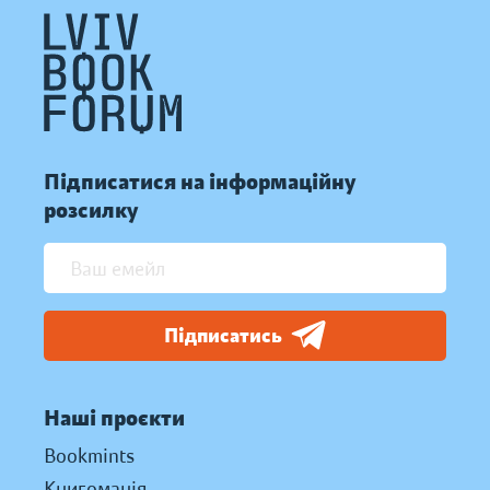
Підписатися на інформаційну
розсилку
Підписатись
Наші проєкти
Bookmints
Книгоманія