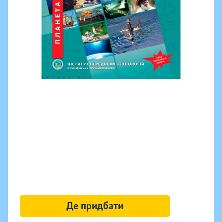
Де придбати