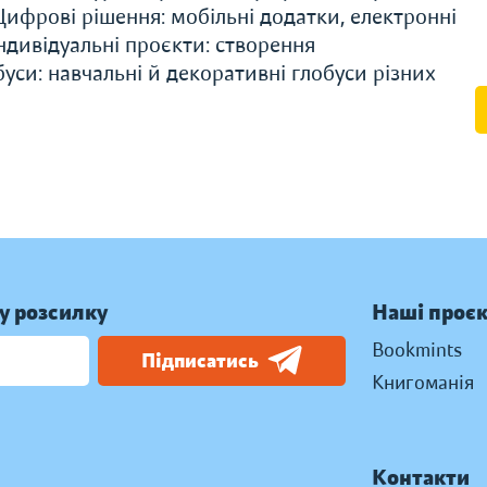
 Цифрові рішення: мобільні додатки, електронні
Індивідуальні проєкти: створення
уси: навчальні й декоративні глобуси різних
у розсилку
Наші проє
Bookmints
Підписатись
Книгоманія
Контакти