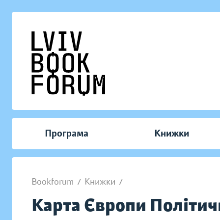
Програма
Книжки
Bookforum
/
Книжки
/
Карта Європи Політич