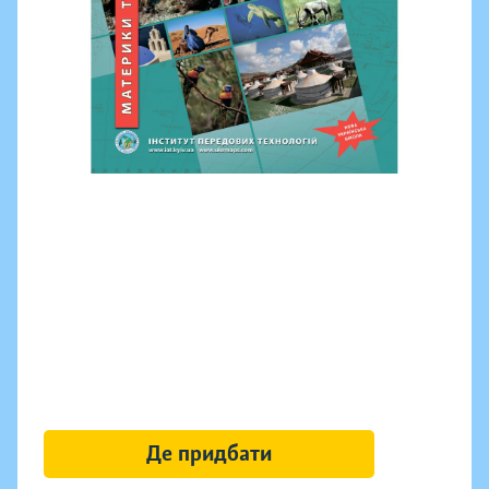
Де придбати