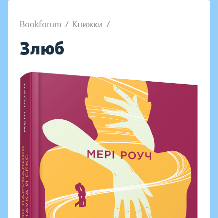
Bookforum
/
Книжки
/
Злюб