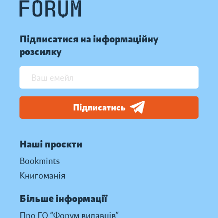
Підписатися на інформаційну
розсилку
Підписатись
Наші проєкти
Bookmints
Книгоманія
Більше інформації
Про ГО “Форум видавців”