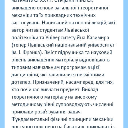
математика ХХ ст. Стефана Банаха,
викладено основи загальної і теоретичної
механіки та їх прикладних технічних
застосувань. Написаний на основі лекцій, які
автор читав студентам Львівської
політехніки та Університету Яна Казимира
(тепер Львівський національний університет
ім. І. Франка). Зміст підручника та науковий
рівень викладення матеріалу відповідають
типовим навчальним програмам з цієї
дисципліни, які залишилися незмінними
дотепер. Призначений, насамперед, для тих,
хто починає вивчати предмет. Виклад
теоретичного матеріалу на високому
методичному рівні супроводжують численні
приклади розв’язування задач.
Фундаментальні фізичні принципи механіки
доступно пояснено на багатьох прикладах із