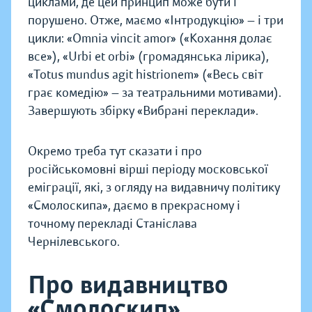
циклами, де цей принцип може бути і
порушено. Отже, маємо «Інтродукцію» — і три
цикли: «Omnia vincit amor» («Кохання долає
все»), «Urbi et orbi» (громадянська лірика),
«Totus mundus agit histrionem» («Весь світ
грає комедію» — за театральними мотивами).
Завершують збірку «Вибрані переклади».
Окремо треба тут сказати і про
російськомовні вірші періоду московської
еміграції, які, з огляду на видавничу політику
«Смолоскипа», даємо в прекрасному і
точному перекладі Станіслава
Чернілевського.
Про видавництво
«Смолоскип»