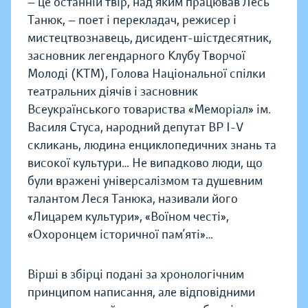
— це останній твір, над яким працював Лесь
Танюк, — поет і перекладач, режисер і
мистецтвознавець, дисидент-шістдесятник,
засновник легендарного Клубу Творчої
Молоді (КТМ), Голова Національної спілки
театральних діячів і засновник
Всеукраїнського товариства «Меморіал» ім.
Василя Стуса, народний депутат ВР I-V
скликань, людина енциклопедичних знань та
високої культури… Не випадково люди, що
були вражені універсалізмом та душевним
талантом Леся Танюка, називали його
«Лицарем культури», «Воїном честі»,
«Охоронцем історичної пам’яті»…
Вірші в збірці подані за хронологічним
принципом написання, але відповідними