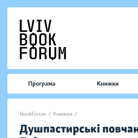
Програма
Книжки
Bookforum
/
Книжки
/
Душпастирські повчан