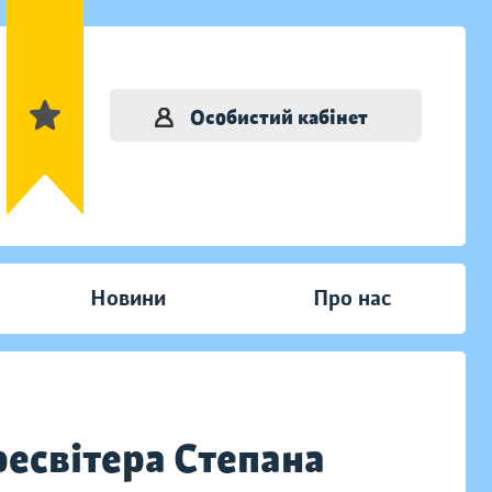
Особистий кабінет
Новини
Про нас
есвітера Степана