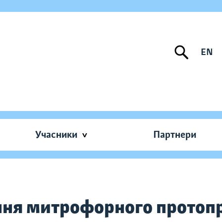
EN
Учасники
Партнери
ня митрофорного протопр