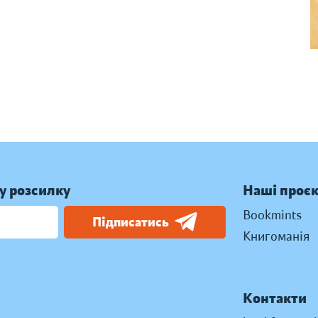
у розсилку
Наші проє
Bookmints
Підписатись
Книгоманія
Контакти