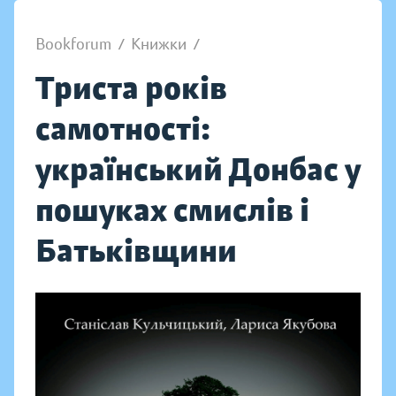
Bookforum
/
Книжки
/
Триста років
самотності:
український Донбас у
пошуках смислів і
Батьківщини