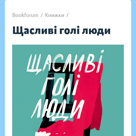
Bookforum
/
Книжки
/
Щасливі голі люди