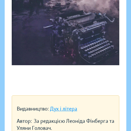
Видавництво:
Дух і літера
Автор:
За редакцією Леоніда Фінберга та
Уляни Головач.