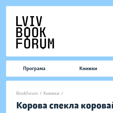
Програма
Книжки
Bookforum
/
Книжки
/
Корова спекла корова