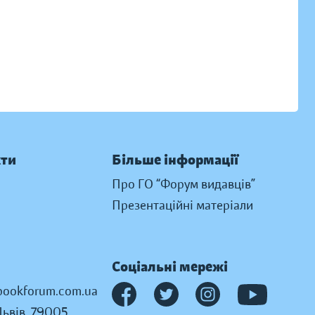
кти
Більше інформації
Про ГО “Форум видавців”
Презентаційні матеріали
Соціальні мережі
ookforum.com.ua
Львів, 79005,