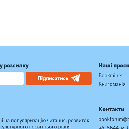
у розсилку
Наші проє
Bookmints
Підписатись
Книгоманія
Контакти
bookforum@b
ні на популяризацію читання, розвиток
ультурного і освітнього рівня
а/с 6644, м. 