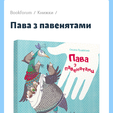
Bookforum
/
Книжки
/
Пава з павенятами