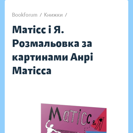
Bookforum
/
Книжки
/
Матісс і Я.
Розмальовка за
картинами Анрі
Матісса