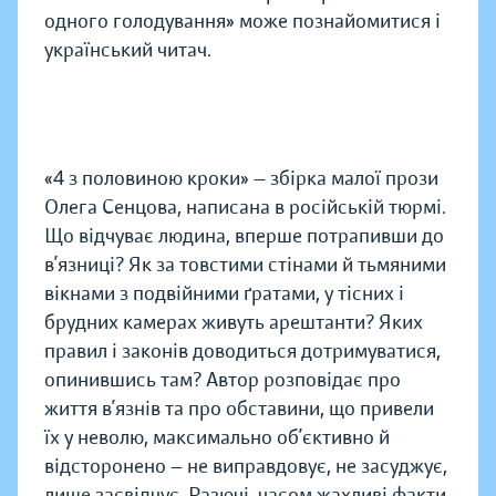
одного голодування» може познайомитися і
україн­ський читач.
«4 з половиною кроки» — збірка малої прози
Олега Сенцова, написана в російській тюрмі.
Що відчуває людина, вперше потрапивши до
в’язниці? Як за товстими стінами й тьмяними
вікнами з подвійними ґратами, у тісних і
брудних камерах живуть арештанти? Яких
правил і законів доводиться дотримуватися,
опинившись там? Автор розповідає про
життя в’язнів та про обставини, що привели
їх у неволю, максимально об’єктивно й
відсторонено — не виправдовує, не засуджує,
лише засвідчує. Разючі, часом жахливі факти