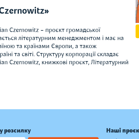
Czernowitz»
an Czernowitz – проєкт громадської
мається літературним менеджментом і має на
аїною та країнами Європи, а також
аїні та світі. Структуру корпорації складає
n Czernowitz, книжкові проєкт, Літературний
у розсилку
Наші проє