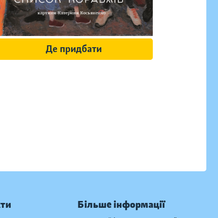
Де придбати
кти
Більше інформації