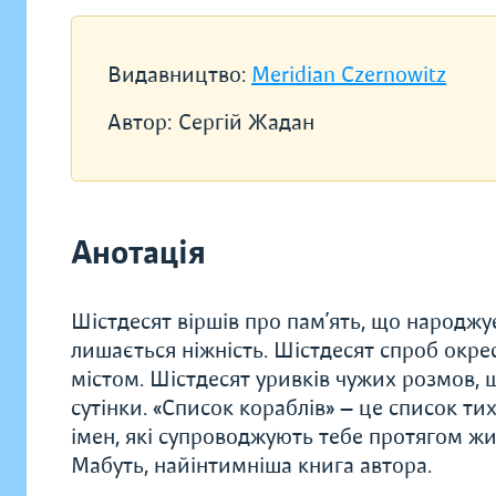
Видавництво:
Meridian Czernowitz
Автор:
Сергій Жадан
Анотація
Шістдесят віршів про пам’ять, що народжує
лишається ніжність. Шістдесят спроб окрес
містом. Шістдесят уривків чужих розмов, 
сутінки. «Список кораблів» — це список тих
імен, які супроводжують тебе протягом жит
Мабуть, найінтимніша книга автора.