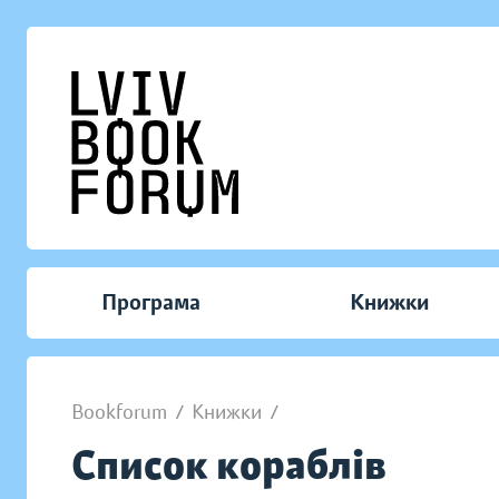
Програма
Книжки
Bookforum
/
Книжки
/
Список кораблів