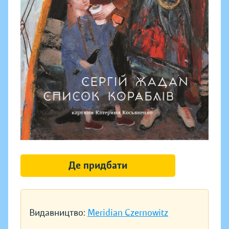
Де придбати
Видавництво:
Meridian Czernowitz